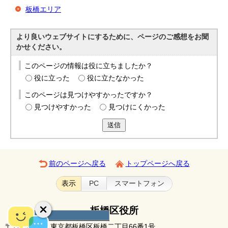
板橋エリア
より良いウェブサイトにするために、ページのご感想をお聞
かせください。
このページの情報は役に立ちましたか？
役に立った
役に立たなかった
このページは見つけやすかったですか？
見つけやすかった
見つけにくかった
送信
前のページへ戻る
トップページへ戻る
表示
PC
スマートフォン
板橋区役所
日本語
日本語
〒173-8501 東京都板橋区板橋二丁目66番1号