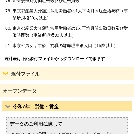
企業規模別労働組合数及び組合員数
English
한국어
東京都産業大分類別常用労働者の1人平均月間現金給与額（事
简体中文
業所規模30人以上）
繁體中文
東京都産業大分類別常用労働者の1人平均月間出勤日数及び労
働時間数（事業所規模30人以上）
東京都男女，年齢，前職の離職理由別人口（15歳以上）
統計表は下記添付ファイルからダウンロードできます。
添付ファイル
オープンデータ
令和7年 労働・賃金
データのご利用に際して
本セクションで公開しているデータは、クリエイティブ・コモ