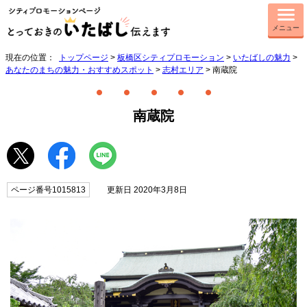
メニュー
現在の位置：
トップページ
>
板橋区シティプロモーション
>
いたばしの魅力
>
あなたのまちの魅力・おすすめスポット
>
志村エリア
> 南蔵院
南蔵院
ページ番号1015813
更新日 2020年3月8日