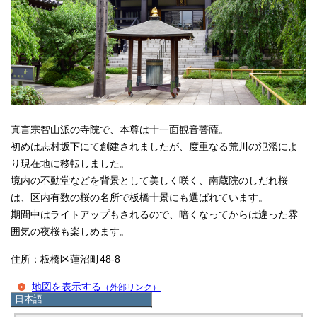
真言宗智山派の寺院で、本尊は十一面観音菩薩。
初めは志村坂下にて創建されましたが、度重なる荒川の氾濫によ
り現在地に移転しました。
境内の不動堂などを背景として美しく咲く、南蔵院のしだれ桜
は、区内有数の桜の名所で板橋十景にも選ばれています。
期間中はライトアップもされるので、暗くなってからは違った雰
囲気の夜桜も楽しめます。
住所：板橋区蓮沼町48-8
地図を表示する
（外部リンク）
日本語
日本語