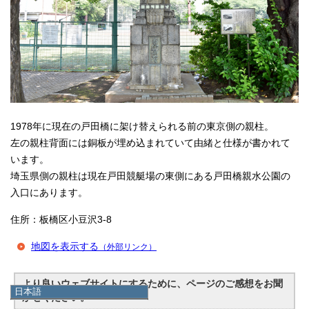
1978年に現在の戸田橋に架け替えられる前の東京側の親柱。
左の親柱背面には銅板が埋め込まれていて由緒と仕様が書かれて
います。
埼玉県側の親柱は現在戸田競艇場の東側にある戸田橋親水公園の
入口にあります。
住所：板橋区小豆沢3-8
地図を表示する
（外部リンク）
より良いウェブサイトにするために、ページのご感想をお聞
日本語
かせください。
日本語