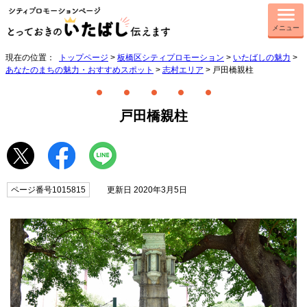
メニュー
現在の位置：
トップページ
>
板橋区シティプロモーション
>
いたばしの魅力
>
あなたのまちの魅力・おすすめスポット
>
志村エリア
> 戸田橋親柱
戸田橋親柱
ページ番号1015815
更新日 2020年3月5日