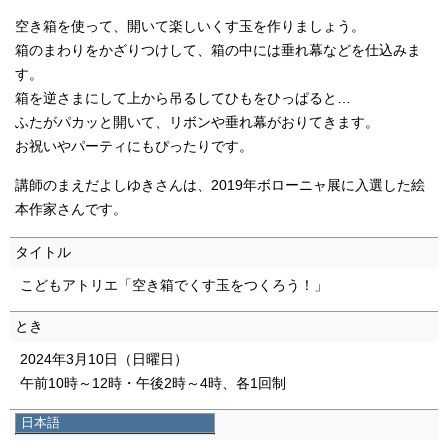
空き箱を使って、開いて楽しいくす玉を作りましょう。
箱のまわりをかざりつけして、箱の中には垂れ幕などを仕込みま
す。
箱を逆さまにして上から吊るしてひもをひっぱると…
ふたがパカッと開いて、リボンや垂れ幕がおりてきます。
お祝いやパーティにもぴったりです。
講師のまえだよしゆきさんは、2019年ボローニャ展に入選した絵
本作家さんです。
タイトル
こどもアトリエ「空き箱でくす玉をつくろう！」
とき
2024年3月10日（日曜日）
午前10時～12時・午後2時～4時、各1回制
日本語
講師
日本語