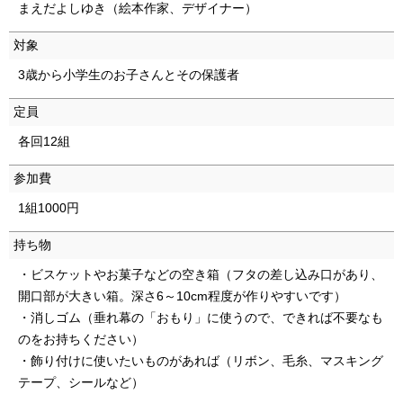
まえだよしゆき（絵本作家、デザイナー）
English
한국어
対象
简体中文
繁體中文
3歳から小学生のお子さんとその保護者
定員
各回12組
参加費
1組1000円
持ち物
・ビスケットやお菓子などの空き箱（フタの差し込み口があり、
開口部が大きい箱。深さ6～10cm程度が作りやすいです）
・消しゴム（垂れ幕の「おもり」に使うので、できれば不要なも
のをお持ちください）
・飾り付けに使いたいものがあれば（リボン、毛糸、マスキング
テープ、シールなど）