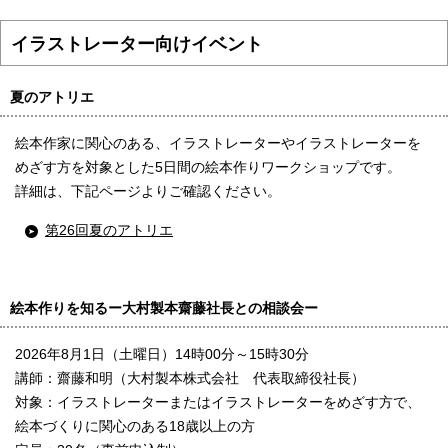
English
한국어
イラストレーター向けイベント
简体中文
繁體中文
夏のアトリエ
絵本作家に関心のある、イラストレーターやイラストレーターを
めざす方を対象とした5日間の絵本作りワークショップです。
詳細は、下記ページよりご確認ください。
第26回夏のアトリエ
絵本作りを知るー大村製本齋藤社長との相談会ー
2026年8月1日（土曜日）14時00分～15時30分
講師：齋藤和明（大村製本株式会社 代表取締役社長）
対象：イラストレーターまたはイラストレーターをめざす方で、
絵本づくりに関心のある18歳以上の方