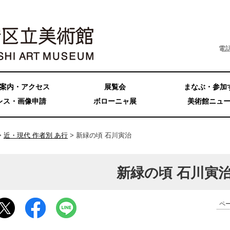
電話
案内・アクセス
展覧会
まなぶ・参加
レス・画像申請
ボローニャ展
美術館ニュ
>
近・現代 作者別 あ行
> 新緑の頃 石川寅治
新緑の頃 石川寅
ペー