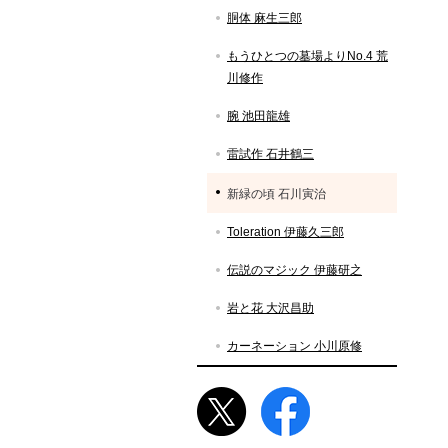
胴体 麻生三郎
もうひとつの墓場よりNo.4 荒
川修作
腕 池田龍雄
雷試作 石井鶴三
新緑の頃 石川寅治
Toleration 伊藤久三郎
伝説のマジック 伊藤研之
岩と花 大沢昌助
カーネーション 小川原修