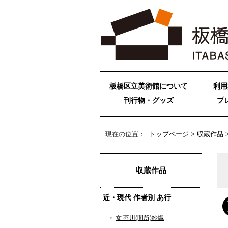
板橋区立美術館について
利用
刊行物・グッズ
プ
現在の位置：
トップページ
>
収蔵作品
収蔵作品
近・現代 作者別 あ行
女 芥川(間所)紗織