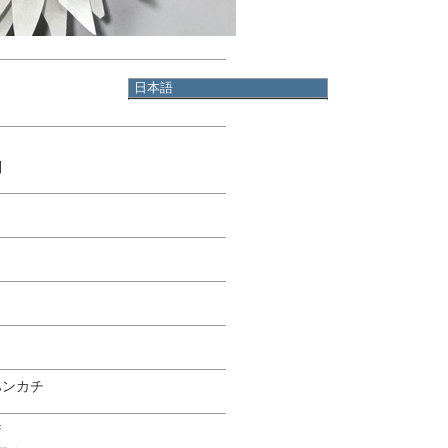
日本語
日本語
English
한국어
简体中文
制
繁體中文
ハンカチ
先着