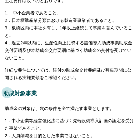
主な要件は以下のとおりです。
English
한국어
1. 中小企業者であること。
简体中文
2．日本標準産業分類における製造業事業者であること。
繁體中文
3．板橋区内に本社を有し、1年以上継続して事業を営んでいるこ
と。
4．過去2年以内に、生産性向上に資する設備導入助成事業助成金
交付要綱及び本助成金交付要綱に基づく助成金の交付を受けてい
ないこと。
詳細な要件については、添付の助成金交付要綱及び募集期間に公
開される実施要領をご確認ください。
助成対象事業
助成金の対象は、次の条件を全て満たす事業とします。
1．中小企業等経営強化法に基づく先端設備導入計画の認定を受け
た事業であること。
2．人員削減を目的とした事業ではないこと。