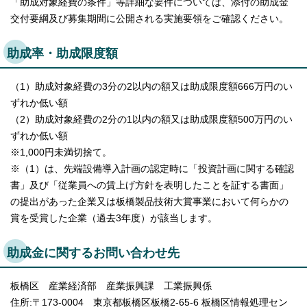
「助成対象経費の条件」等詳細な要件については、添付の助成金
交付要綱及び募集期間に公開される実施要領をご確認ください。
助成率・助成限度額
（1）助成対象経費の3分の2以内の額又は助成限度額666万円のい
ずれか低い額
（2）助成対象経費の2分の1以内の額又は助成限度額500万円のい
ずれか低い額
※1,000円未満切捨て。
※（1）は、先端設備導入計画の認定時に「投資計画に関する確認
書」及び「従業員への賃上げ方針を表明したことを証する書面」
の提出があった企業又は板橋製品技術大賞事業において何らかの
賞を受賞した企業（過去3年度）が該当します。
助成金に関するお問い合わせ先
板橋区 産業経済部 産業振興課 工業振興係
住所:〒173-0004 東京都板橋区板橋2-65-6 板橋区情報処理セン