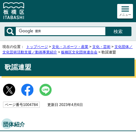
メニュー
現在の位置：
トップページ
>
文化・スポーツ・産業
>
文化・芸術
>
文化団体／
文化芸術活動支援／動画事業紹介
>
板橋区文化団体連合会
> 歌謡連盟
歌謡連盟
ページ番号1004784
更新日 2023年4月6日
団体紹介