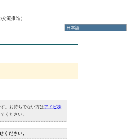
の交流推進）
日本語
日本語
English
한국어
简体中文
繁體中文
要です。お持ちでない方は
アドビ株
してください。
せください。