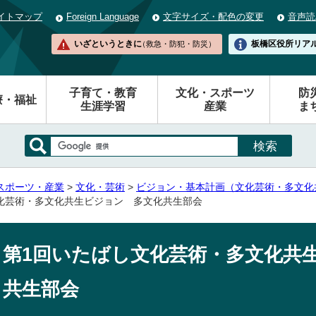
イトマップ
Foreign Language
文字サイズ・配色の変更
音声読
いざというときに
板橋区役所
リア
（救急・防犯・防災）
子育て・教育
文化・スポーツ
防
療・福祉
生涯学習
産業
ま
スポーツ・産業
>
文化・芸術
>
ビジョン・基本計画（文化芸術・多文化
文化芸術・多文化共生ビジョン 多文化共生部会
第1回いたばし文化芸術・多文化共
共生部会