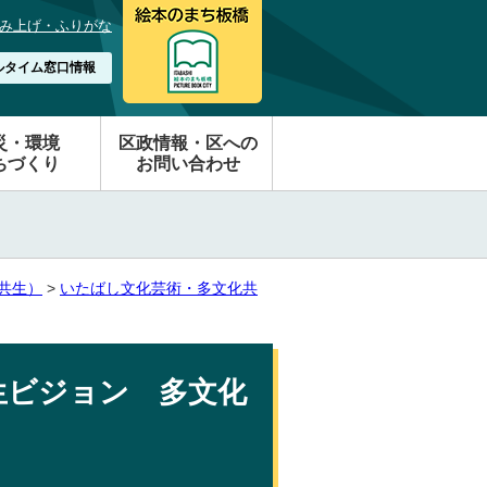
み上げ・ふりがな
ルタイム窓口情報
災・環境
区政情報・区への
ちづくり
お問い合わせ
共生）
>
いたばし文化芸術・多文化共
生ビジョン 多文化