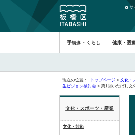
サ
手続き・くらし
健康・医
現在の位置：
トップページ
>
文化・
生ビジョン検討会
> 第1回いたばし
文化・スポーツ・産業
文化・芸術