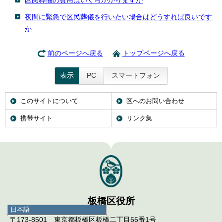
区民葬儀の費用はいくらかかりますか
夜間に緊急で区民葬儀を行いたい場合はどうすれば良いです
か
前のページへ戻る
トップページへ戻る
表示
PC
スマートフォン
このサイトについて
区へのお問い合わせ
携帯サイト
リンク集
板橋区役所
日本語
日本語
〒173-8501 東京都板橋区板橋二丁目66番1号