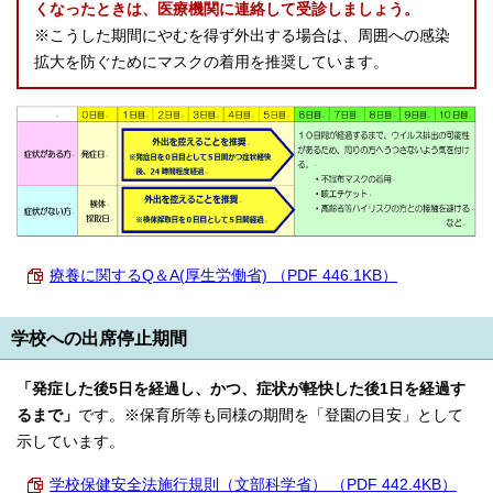
くなったときは、医療機関に連絡して受診しましょう。
English
한국어
※こうした期間にやむを得ず外出する場合は、周囲への感染
简体中文
拡大を防ぐためにマスクの着用を推奨しています。
繁體中文
療養に関するQ＆A(厚生労働省) （PDF 446.1KB）
学校への出席停止期間
「発症した後5日を経過し、かつ、症状が軽快した後1日を経過す
るまで」
です。※保育所等も同様の期間を「登園の目安」として
示しています。
学校保健安全法施行規則（文部科学省） （PDF 442.4KB）