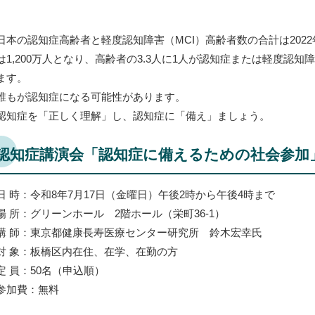
日本の認知症高齢者と軽度認知障害（MCI）高齢者数の合計は2022年に
は1,200万人となり、高齢者の3.3人に1人が認知症または軽度認知
ます。
誰もが認知症になる可能性があります。
認知症を「正しく理解」し、認知症に「備え」ましょう。
認知症講演会「認知症に備えるための社会参加
日 時：令和8年7月17日（金曜日）午後2時から午後4時まで
場 所：グリーンホール 2階ホール（栄町36-1）
講 師：東京都健康長寿医療センター研究所 鈴木宏幸氏
対 象：板橋区内在住、在学、在勤の方
定 員：50名（申込順）
参加費：無料