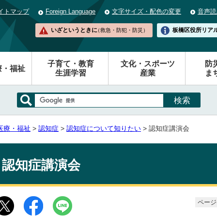
イトマップ
Foreign Language
文字サイズ・配色の変更
音声読
いざというときに
板橋区役所
リア
（救急・防犯・防災）
子育て・教育
文化・スポーツ
防
療・福祉
生涯学習
産業
ま
医療・福祉
>
認知症
>
認知症について知りたい
> 認知症講演会
認知症講演会
ページ番