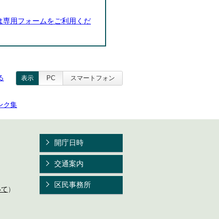
は専用フォームをご利用くだ
る
表示
PC
スマートフォン
ンク集
開庁日時
交通案内
区民事務所
いて
）