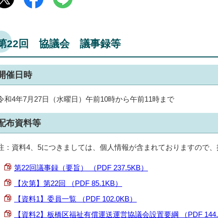
第22回 協議会 議事録等
開催日時
令和4年7月27日（水曜日）午前10時から午前11時まで
配布資料等
注：資料4、5につきましては、個人情報が含まれておりますので
第22回議事録（要旨） （PDF 237.5KB）
【次第】第22回 （PDF 85.1KB）
【資料1】委員一覧 （PDF 102.0KB）
【資料2】板橋区福祉有償運送運営協議会設置要綱 （PDF 144.