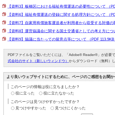
【資料3】板橋区における福祉有償運送の必要性について （PDF 2
【資料6】福祉有償運送の登録に関する処理方針について （PDF 4
【資料7】自家用有償旅客運送者が利用者から収受する対価の取扱い
【資料8】運営協議会に関する国土交通省としての考え方について （
【資料9】協議に当たっての留意点等について （PDF 113.9KB
PDFファイルをご覧いただくには、「Adobe® Reader®」が必
式会社のサイト（新しいウィンドウ）
からダウンロード（無料）
より良いウェブサイトにするために、ページのご感想をお聞か
このページの情報は役に立ちましたか？
役に立った
役に立たなかった
このページは見つけやすかったですか？
見つけやすかった
見つけにくかった