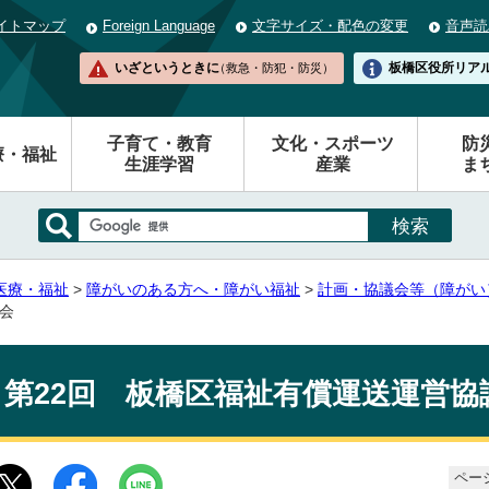
イトマップ
Foreign Language
文字サイズ・配色の変更
音声読
いざというときに
板橋区役所
リア
（救急・防犯・防災）
子育て・教育
文化・スポーツ
防
療・福祉
生涯学習
産業
ま
医療・福祉
>
障がいのある方へ・障がい福祉
>
計画・協議会等（障がい
会
第22回 板橋区福祉有償運送運営協
ページ