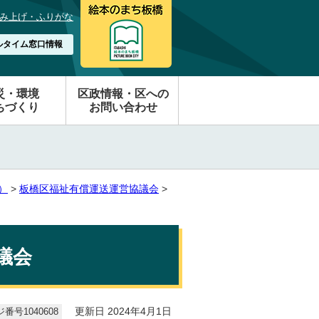
み上げ・ふりがな
ルタイム窓口情報
災・環境
区政情報・区への
ちづくり
お問い合わせ
）
>
板橋区福祉有償運送運営協議会
>
議会
番号1040608
更新日 2024年4月1日