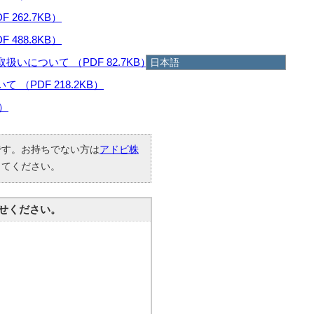
62.7KB）
88.8KB）
について （PDF 82.7KB）
日本語
日本語
PDF 218.2KB）
English
）
한국어
简体中文
繁體中文
要です。お持ちでない方は
アドビ株
してください。
せください。