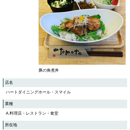
English
한국어
简体中文
繁體中文
豚の角煮丼
店名
ハートダイニングホール・スマイル
業種
A.料理店・レストラン・食堂
所在地