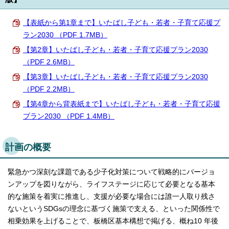
English
한국어
【表紙から第1章まで】いたばし子ども・若者・子育て応援プ
简体中文
ラン2030 （PDF 1.7MB）
繁體中文
【第2章】いたばし子ども・若者・子育て応援プラン2030
（PDF 2.6MB）
【第3章】いたばし子ども・若者・子育て応援プラン2030
（PDF 2.2MB）
【第4章から背表紙まで】いたばし子ども・若者・子育て応援
プラン2030 （PDF 1.4MB）
計画の概要
緊急かつ深刻な課題である少子化対策について戦略的にバージョ
ンアップを図りながら、ライフステージに応じて必要となる基本
的な施策を着実に推進し、支援が必要な場合には誰一人取り残さ
ないというSDGsの理念に基づく施策で支える、といった関係性で
相乗効果を上げることで、板橋区基本構想で掲げる、概ね10 年後