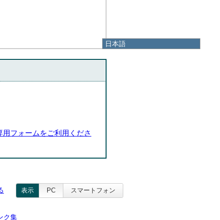
日本語
日本語
English
한국어
简体中文
繁體中文
専用フォームをご利用くださ
る
表示
PC
スマートフォン
ンク集