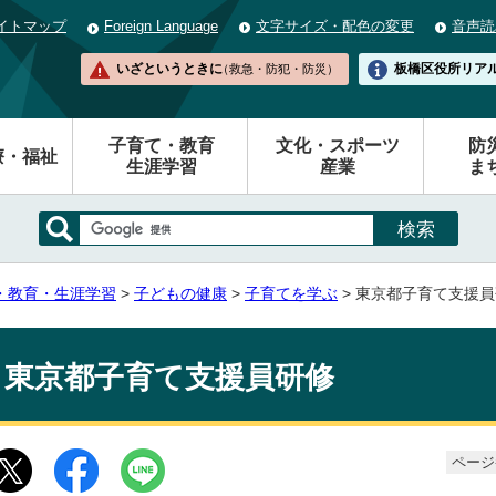
イトマップ
Foreign Language
文字サイズ・配色の変更
音声読
いざというときに
板橋区役所
リア
（救急・防犯・防災）
子育て・教育
文化・スポーツ
防
療・福祉
生涯学習
産業
ま
・教育・生涯学習
>
子どもの健康
>
子育てを学ぶ
> 東京都子育て支援
東京都子育て支援員研修
ページ番