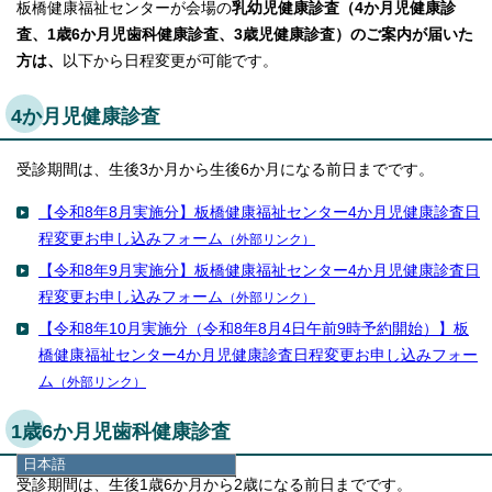
板橋健康福祉センターが会場の
乳幼児健康診査（4か月児健康診
査、1歳6か月児歯科健康診査、3歳児健康診査）のご案内が届いた
方は、
以下から日程変更が可能です。
4か月児健康診査
受診期間は、生後3か月から生後6か月になる前日までです。
【令和8年8月実施分】板橋健康福祉センター4か月児健康診査日
程変更お申し込みフォーム
（外部リンク）
【令和8年9月実施分】板橋健康福祉センター4か月児健康診査日
程変更お申し込みフォーム
（外部リンク）
【令和8年10月実施分（令和8年8月4日午前9時予約開始）】板
橋健康福祉センター4か月児健康診査日程変更お申し込みフォー
ム
（外部リンク）
1歳6か月児歯科健康診査
日本語
受診期間は、生後1歳6か月から2歳になる前日までです。
日本語