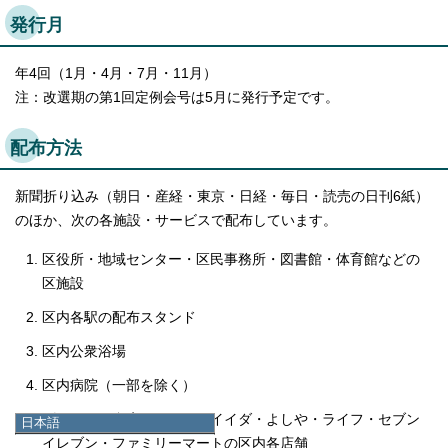
発行月
年4回（1月・4月・7月・11月）
注：改選期の第1回定例会号は5月に発行予定です。
配布方法
新聞折り込み（朝日・産経・東京・日経・毎日・読売の日刊6紙）
のほか、次の各施設・サービスで配布しています。
区役所・地域センター・区民事務所・図書館・体育館などの
区施設
区内各駅の配布スタンド
区内公衆浴場
区内病院（一部を除く）
ダイエー西台店、コモディイイダ・よしや・ライフ・セブン
日本語
日本語
イレブン・ファミリーマートの区内各店舗