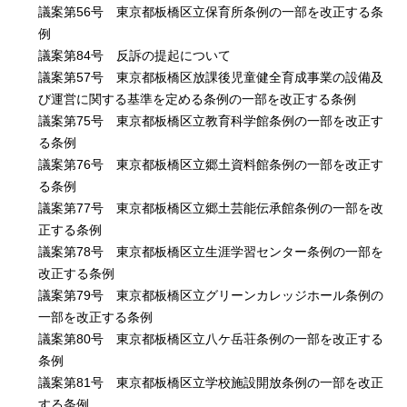
English
議案第56号 東京都板橋区立保育所条例の一部を改正する条
한국어
例
简体中文
議案第84号 反訴の提起について
繁體中文
議案第57号 東京都板橋区放課後児童健全育成事業の設備及
び運営に関する基準を定める条例の一部を改正する条例
議案第75号 東京都板橋区立教育科学館条例の一部を改正す
る条例
議案第76号 東京都板橋区立郷土資料館条例の一部を改正す
る条例
議案第77号 東京都板橋区立郷土芸能伝承館条例の一部を改
正する条例
議案第78号 東京都板橋区立生涯学習センター条例の一部を
改正する条例
議案第79号 東京都板橋区立グリーンカレッジホール条例の
一部を改正する条例
議案第80号 東京都板橋区立八ケ岳荘条例の一部を改正する
条例
議案第81号 東京都板橋区立学校施設開放条例の一部を改正
する条例