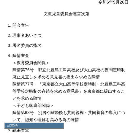
令和6年9月26日
文教児童委員会運営次第
開会宣告
理事者あいさつ
署名委員の指名
陳情審査
＜教育委員会関係＞
陳情第76号 都立北豊島工科高校及び大山高校の夜間定時制
廃止見直しを求める意見書の提出を求める陳情
陳情第77号 「東京都立大山高等学校定時制・北豊島工科高
等学校定時制の存続を求める意見書」を東京都に提出するこ
とを求める陳情
＜子ども家庭部関係＞
陳情第63号 別居や離婚後も共同親権・共同養育の導入につ
いて、認知や理解を高める為の陳情
日本語
議案審査
日本語