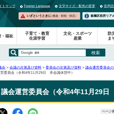
イトマップ
Foreign Language
文字サイズ・配色の変更
音声読
いざというときに
板橋区役所
リア
（救急・防犯・防災）
子育て・教育
文化・スポーツ
防
療・福祉
生涯学習
産業
ま
議会
>
会議の次第及び資料
>
委員会の次第及び資料
>
議会運営委員会の
運営委員会（令和4年11月29日 本会議休憩中）
議会運営委員会（令和4年11月29
ページ番号