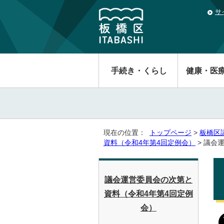
サ
手続き・くらし
健康・医
現在の位置：
トップページ
>
板橋区
資料（令和4年第4回定例会）
> 議会
議会運営委員会の次第と
資料（令和4年第4回定例
会）