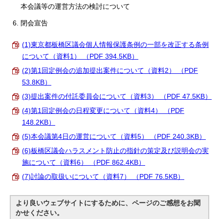
English
本会議等の運営方法の検討について
한국어
閉会宣告
简体中文
繁體中文
(1)東京都板橋区議会個人情報保護条例の一部を改正する条例
について（資料1） （PDF 394.5KB）
(2)第1回定例会の追加提出案件について（資料2） （PDF
53.8KB）
(3)提出案件の付託委員会について（資料3） （PDF 47.5KB）
(4)第1回定例会の日程変更について（資料4） （PDF
148.2KB）
(5)本会議第4日の運営について（資料5） （PDF 240.3KB）
(6)板橋区議会ハラスメント防止の指針の策定及び説明会の実
施について（資料6） （PDF 862.4KB）
(7)討論の取扱いについて（資料7） （PDF 76.5KB）
より良いウェブサイトにするために、ページのご感想をお聞
かせください。