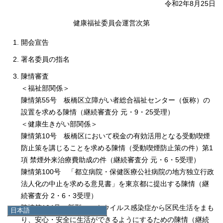
令和2年8月25日
健康福祉委員会運営次第
開会宣告
署名委員の指名
陳情審査
＜福祉部関係＞
陳情第55号 板橋区立障がい者総合福祉センター（仮称）の
設置を求める陳情（継続審査分 元・9・25受理）
＜健康生きがい部関係＞
陳情第10号 板橋区において税金の有効活用となる受動喫煙
防止策を講じることを求める陳情（受動喫煙防止策の件）第1
項 禁煙外来治療費助成の件（継続審査分 元・6・5受理）
陳情第100号 「都立病院・保健医療公社病院の地方独立行政
法人化の中止を求める意見書」を東京都に提出する陳情（継
続審査分 2・6・3受理）
陳情第104号 新型コロナウイルス感染症から区民生活をまも
日本語
り、安心・安全に生活ができるようにするための陳情（継続
日本語