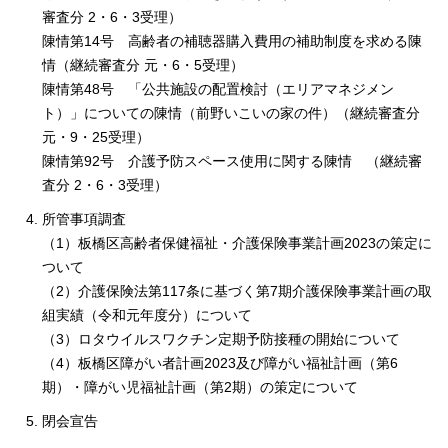
English
審査分 2・6・3受理）
한국어
陳情第14号 高齢者の補聴器購入費用の補助制度を求める陳
简体中文
情（継続審査分 元・6・5受理）
繁體中文
陳情第48号 「公共施設の配置検討（エリアマネジメン
ト）」についての陳情（前野いこいの家の件）（継続審査分
元・9・25受理）
陳情第92号 介護予防スペース使用に関する陳情 （継続審
査分 2・6・3受理）
所管事項調査
（1）板橋区高齢者保健福祉・介護保険事業計画2023の策定に
ついて
（2）介護保険法第117条に基づく第7期介護保険事業計画の取
組実績（令和元年度分）について
（3）ロタウイルスワクチン定期予防接種の開始について
（4）板橋区障がい者計画2023及び障がい福祉計画（第6
期）・障がい児福祉計画（第2期）の策定について
閉会宣告