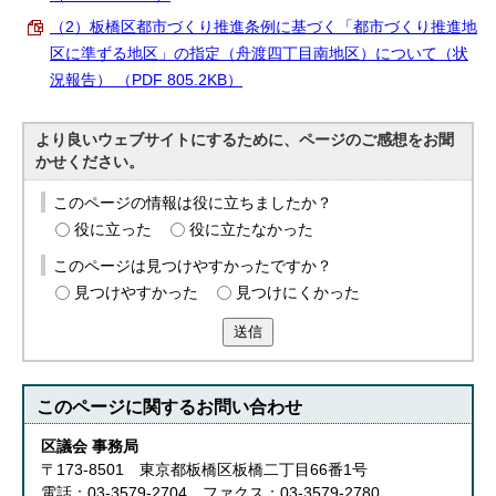
English
（2）板橋区都市づくり推進条例に基づく「都市づくり推進地
한국어
区に準ずる地区」の指定（舟渡四丁目南地区）について（状
简体中文
繁體中文
況報告） （PDF 805.2KB）
より良いウェブサイトにするために、ページのご感想をお聞
かせください。
このページの情報は役に立ちましたか？
役に立った
役に立たなかった
このページは見つけやすかったですか？
見つけやすかった
見つけにくかった
送信
このページに関する
お問い合わせ
区議会 事務局
〒173-8501 東京都板橋区板橋二丁目66番1号
電話：03-3579-2704 ファクス：03-3579-2780