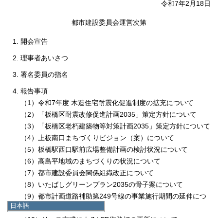
令和7年2月18日
都市建設委員会運営次第
開会宣告
理事者あいさつ
署名委員の指名
報告事項
（1）令和7年度 木造住宅耐震化促進制度の拡充について
（2）「板橋区耐震改修促進計画2035」策定方針について
（3）「板橋区老朽建築物等対策計画2035」策定方針について
（4）上板南口まちづくりビジョン（案）について
（5）板橋駅西口駅前広場整備計画の検討状況について
（6）高島平地域のまちづくりの状況について
（7）都市建設委員会関係組織改正について
（8）いたばしグリーンプラン2035の骨子案について
（9）都市計画道路補助第249号線の事業施行期間の延伸につ
日本語
いて
日本語