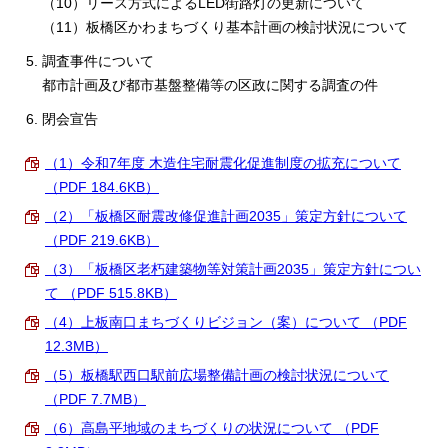
（10）リース方式によるLED街路灯の更新について
English
（11）板橋区かわまちづくり基本計画の検討状況について
한국어
简体中文
調査事件について
繁體中文
都市計画及び都市基盤整備等の区政に関する調査の件
閉会宣告
（1）令和7年度 木造住宅耐震化促進制度の拡充について
（PDF 184.6KB）
（2）「板橋区耐震改修促進計画2035」策定方針について
（PDF 219.6KB）
（3）「板橋区老朽建築物等対策計画2035」策定方針につい
て （PDF 515.8KB）
（4）上板南口まちづくりビジョン（案）について （PDF
12.3MB）
（5）板橋駅西口駅前広場整備計画の検討状況について
（PDF 7.7MB）
（6）高島平地域のまちづくりの状況について （PDF