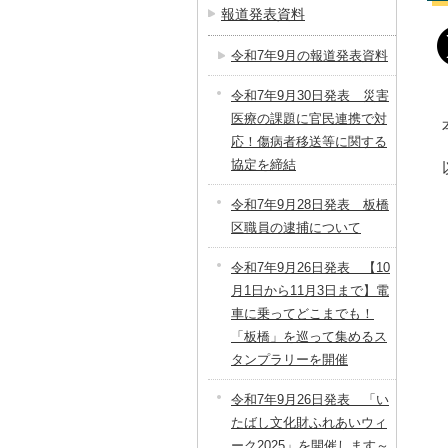
報道発表資料
令和7年9月の報道発表資料
令和7年9月30日発表 災害
医療の課題に官民連携で対
応！傷病者移送等に関する
協定を締結
令和7年9月28日発表 板橋
区職員の逮捕について
令和7年9月26日発表 【10
月1日から11月3日まで】電
車に乗ってどこまでも！
「板橋」を巡って集めるス
タンプラリーを開催
令和7年9月26日発表 「い
たばし文化財ふれあいウィ
ーク2025」を開催します～