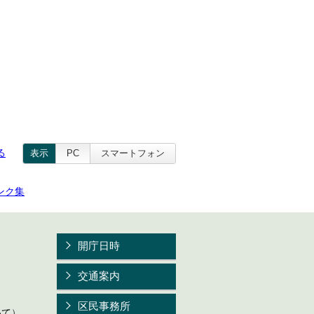
る
表示
PC
スマートフォン
ンク集
開庁日時
交通案内
区民事務所
いて
）