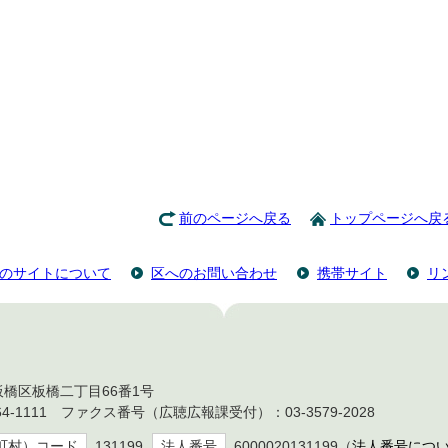
前のページへ戻る
トップページへ戻
のサイトについて
区へのお問い合わせ
携帯サイト
リ
都板橋区板橋二丁目66番1号
4-1111 ファクス番号（広聴広報課受付）：03-3579-2028
町村）コード
131199
法人番号
6000020131199（
法人番号につ