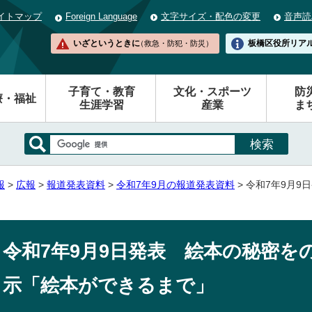
イトマップ
Foreign Language
文字サイズ・配色の変更
音声読
いざというときに
板橋区役所
リア
（救急・防犯・防災）
子育て・教育
文化・スポーツ
防
療・福祉
生涯学習
産業
ま
報
>
広報
>
報道発表資料
>
令和7年9月の報道発表資料
> 令和7年9月
令和7年9月9日発表 絵本の秘密を
示「絵本ができるまで」