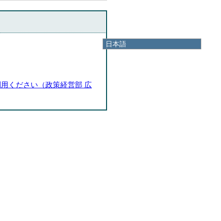
日本語
日本語
English
한국어
用ください（政策経営部 広
简体中文
繁體中文