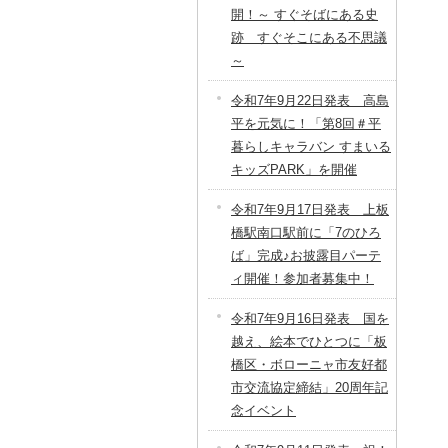
開！～ すぐそばにある史
跡 すぐそこにある不思議
～
令和7年9月22日発表 高島
平を元気に！「第8回＃平
暮らしキャラバン すまいる
キッズPARK」を開催
令和7年9月17日発表 上板
橋駅南口駅前に「7のひろ
ば」完成♪お披露目パーテ
ィ開催！参加者募集中！
令和7年9月16日発表 国を
越え、絵本でひとつに「板
橋区・ボローニャ市友好都
市交流協定締結」20周年記
念イベント