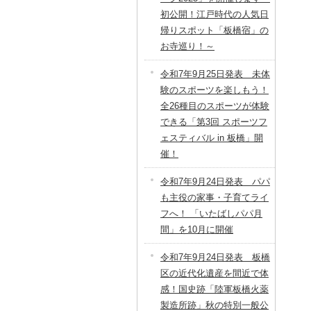
初公開！江戸時代の人気日
帰りスポット「板橋宿」の
お寺巡り！～
令和7年9月25日発表 未体
験のスポーツを楽しもう！
全26種目のスポーツが体験
できる「第3回 スポーツフ
ェスティバル in 板橋」開
催！
令和7年9月24日発表 パパ
も主役の家事・子育てライ
フへ！ 「いたばしパパ月
間」を10月に開催
令和7年9月24日発表 板橋
区の近代化遺産を間近で体
感！国史跡「陸軍板橋火薬
製造所跡」秋の特別一般公