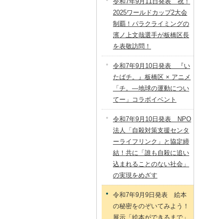
令和7年9月11日発表 祝！
2025ワールドカップ2大会
制覇！パラクライミングの
濱ノ上文哉選手が板橋区長
を表敬訪問！
令和7年9月10日発表 『い
たばチ。』板橋区 × アニメ
「チ。―地球の運動につい
てー」コラボイベント
令和7年9月10日発表 NPO
法人「自殺対策支援センタ
ーライフリンク」と協定締
結！共に「誰も自殺に追い
込まれることのない社会」
の実現をめざす
令和7年9月9日発表 絵本
の秘密をのぞいてみよう！
展示「絵本ができるまで」