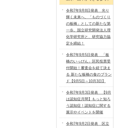
令和7年9月8日発表 光り
輝く未来へ、「ものづくり
の板橋」としての新たな第
一歩。国立研究開発法人理
化学研究所と、研究協力協
定を締結！
令和7年9月5日発表 「板
橋のいっぴん」区民投票受
付開始！審査会を経て決ま
る 新たな板橋の食のブラン
ド【9月5日～10月3日】
令和7年9月3日発表 【9月
は認知症月間】もっと知ろ
う認知症！認知症に関する
展示やイベントを開催
令和7年9月2日発表 区立