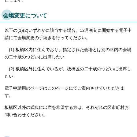
たします。
English
한국어
会場変更について
简体中文
繁體中文
以下の(1)(2)いずれかに該当する場合、12月初旬に開始する電子申
請にて会場変更の手続きを行ってください。
(1) 板橋区内に住んでおり、指定された会場とは別の区内の会場
の二十歳のつどいに出席したい
(2) 板橋区外に住んでいるが、板橋区の二十歳のつどいに出席し
たい
電子申請用のページはこのページにてご案内させていただきま
す。
板橋区以外の式典に出席を希望する方は、それぞれの区市町村お
問い合わせください。