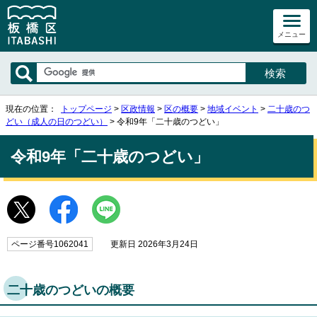
メニュー
現在の位置：
トップページ
>
区政情報
>
区の概要
>
地域イベント
>
二十歳のつ
どい（成人の日のつどい）
> 令和9年「二十歳のつどい」
令和9年「二十歳のつどい」
ページ番号1062041
更新日 2026年3月24日
二十歳のつどいの概要