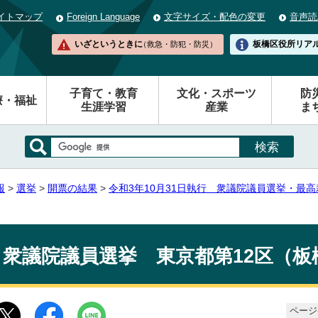
イトマップ
Foreign Language
文字サイズ・配色の変更
音声読
いざというときに
板橋区役所
リア
（救急・防犯・防災）
子育て・教育
文化・スポーツ
防
療・福祉
生涯学習
産業
ま
報
>
選挙
>
開票の結果
>
令和3年10月31日執行 衆議院議員選挙・最
衆議院議員選挙 東京都第12区（板
ページ番