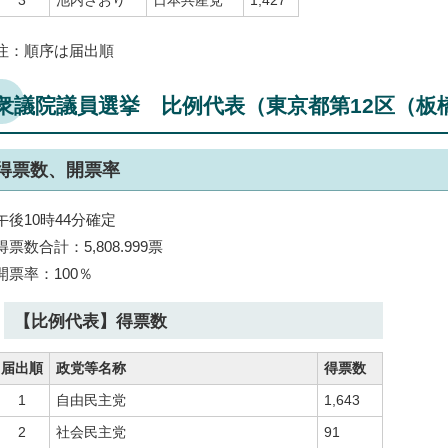
3
池内さおり
日本共産党
1,427
注：順序は届出順
衆議院議員選挙 比例代表（東京都第12区（板
得票数、開票率
午後10時44分確定
得票数合計：5,808.999票
開票率：100％
【比例代表】得票数
届出順
政党等名称
得票数
1
自由民主党
1,643
2
社会民主党
91