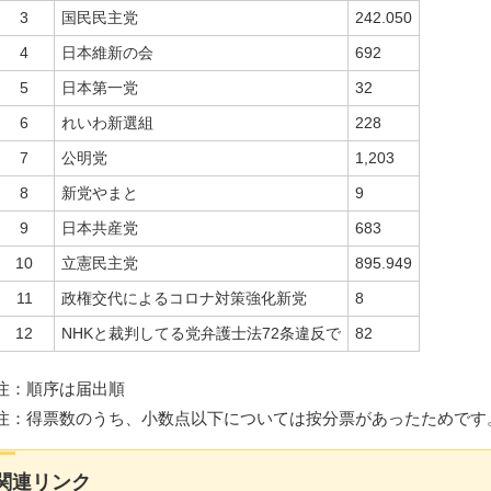
3
国民民主党
242.050
4
日本維新の会
692
5
日本第一党
32
6
れいわ新選組
228
7
公明党
1,203
8
新党やまと
9
9
日本共産党
683
10
立憲民主党
895.949
11
政権交代によるコロナ対策強化新党
8
12
NHKと裁判してる党弁護士法72条違反で
82
注：順序は届出順
注：得票数のうち、小数点以下については按分票があったためです
関連リンク