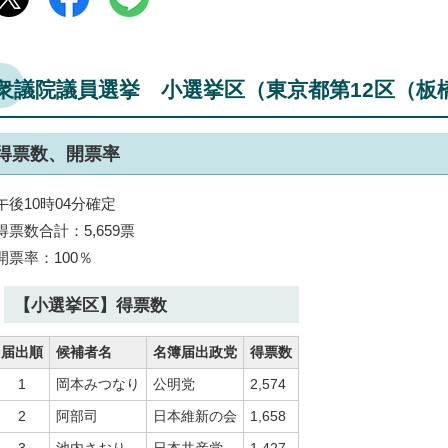
衆議院議員選挙 小選挙区（東京都第12区（板
得票数、開票率
午後10時04分確定
得票数合計：5,659票
開票率：100％
【小選挙区】得票数
届出順
候補者名
名簿届出政党
得票数
1
岡本みつなり
公明党
2,574
2
阿部司
日本維新の会
1,658