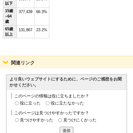
以下
English
한국어
15歳
377,439
66.3%
简体中文
~64
繁體中文
歳
65歳
131,867
23.2%
以上
関連リンク
より良いウェブサイトにするために、ページのご感想をお聞
かせください。
このページの情報は役に立ちましたか？
役に立った
役に立たなかった
このページは見つけやすかったですか？
見つけやすかった
見つけにくかった
送信