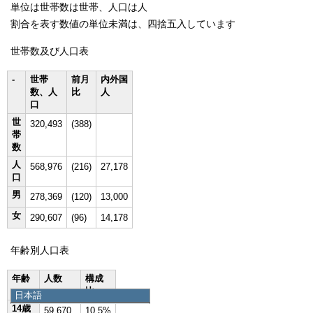
単位は世帯数は世帯、人口は人
割合を表す数値の単位未満は、四捨五入しています
世帯数及び人口表
-
世帯
前月
内外国
数、人
比
人
口
世
320,493
(388)
帯
数
人
568,976
(216)
27,178
口
男
278,369
(120)
13,000
女
290,607
(96)
14,178
年齢別人口表
年齢
人数
構成
比
日本語
14歳
日本語
59,670
10.5%