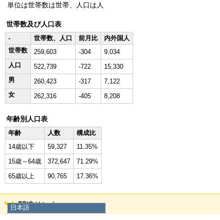
単位は世帯数は世帯、人口は人
世帯数及び人口表
-
世帯数、人口
前月比
内外国人
世帯数
259,603
-304
9,034
人口
522,739
-722
15,330
男
260,423
-317
7,122
女
262,316
-405
8,208
年齢別人口表
年齢
人数
構成比
14歳以下
59,327
11.35%
15歳～64歳
372,647
71.29%
65歳以上
90,765
17.36%
関連リンク
日本語
日本語