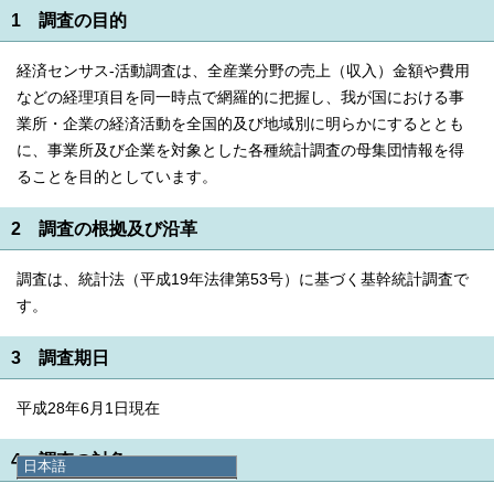
1 調査の目的
経済センサス-活動調査は、全産業分野の売上（収入）金額や費用
などの経理項目を同一時点で網羅的に把握し、我が国における事
業所・企業の経済活動を全国的及び地域別に明らかにするととも
に、事業所及び企業を対象とした各種統計調査の母集団情報を得
ることを目的としています。
2 調査の根拠及び沿革
調査は、統計法（平成19年法律第53号）に基づく基幹統計調査で
す。
3 調査期日
平成28年6月1日現在
4 調査の対象
日本語
日本語