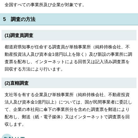
English
全国すべての事業所及び企業が対象です。
한국어
简体中文
5 調査の方法
繁體中文
(1)調査員調査
都道府県知事が任命する調査員が単独事業所（純粋持株会社、不
動産投資法人及び資本金1億円以上を除く）及び新設の事業所に調
査票を配布し、インターネットによる回答又は記入済み調査票を
回収する方法により行います。
(2)直轄調査
支社等を有する企業及び単独事業所（純粋持株会社、不動産投資
法人及び資本金1億円以上）については、国が民間事業者に委託し
て、企業の本社宛に傘下の事業所分を含めた調査票を郵送により
配布し、郵送（紙・電子媒体）又はインターネットで調査票を回
収します。