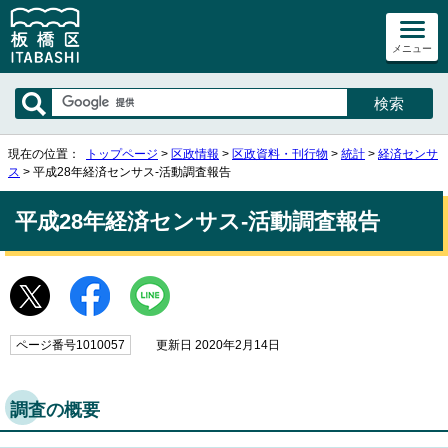
メニュー
現在の位置：
トップページ
>
区政情報
>
区政資料・刊行物
>
統計
>
経済センサ
ス
> 平成28年経済センサス‐活動調査報告
平成28年経済センサス‐活動調査報告
ページ番号1010057
更新日 2020年2月14日
調査の概要