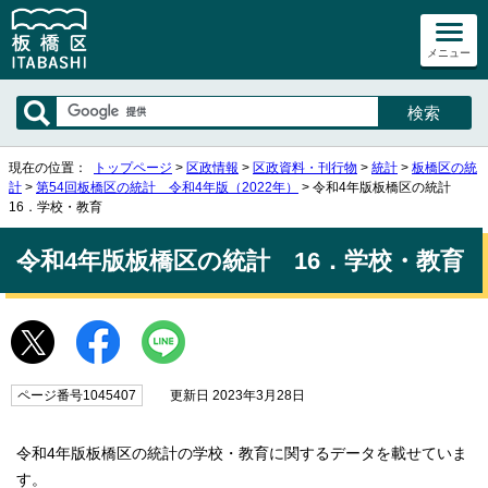
メニュー
現在の位置：
トップページ
>
区政情報
>
区政資料・刊行物
>
統計
>
板橋区の統
計
>
第54回板橋区の統計 令和4年版（2022年）
> 令和4年版板橋区の統計
16．学校・教育
令和4年版板橋区の統計 16．学校・教育
ページ番号1045407
更新日 2023年3月28日
令和4年版板橋区の統計の学校・教育に関するデータを載せていま
す。