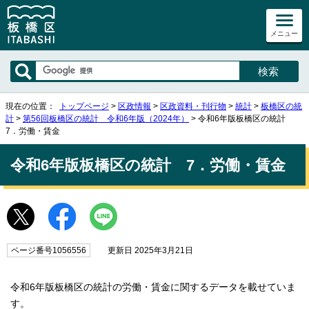
メニュー
現在の位置：
トップページ
>
区政情報
>
区政資料・刊行物
>
統計
>
板橋区の統
計
>
第56回板橋区の統計 令和6年版（2024年）
> 令和6年版板橋区の統計
7．労働・賃金
令和6年版板橋区の統計 7．労働・賃金
ページ番号1056556
更新日 2025年3月21日
令和6年版板橋区の統計の労働・賃金に関するデータを載せていま
す。