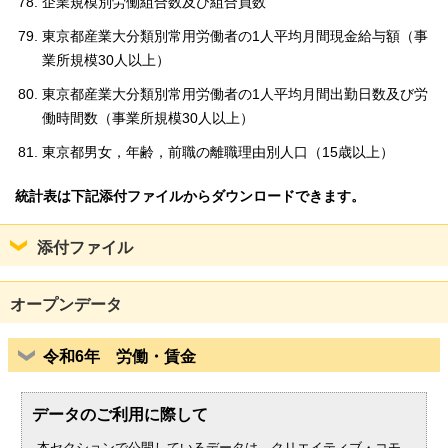
企業規模別労働組合数及び組合員数
English
한국어
東京都産業大分類別常用労働者の1人平均月間現金給与額（事
简体中文
業所規模30人以上）
繁體中文
東京都産業大分類別常用労働者の1人平均月間出勤日数及び労
働時間数（事業所規模30人以上）
東京都男女，年齢，前職の離職理由別人口（15歳以上）
統計表は下記添付ファイルからダウンロードできます。
添付ファイル
オープンデータ
令和6年 労働・賃金
データのご利用に際して
本セクションで公開しているデータは、クリエイティブ・コモ