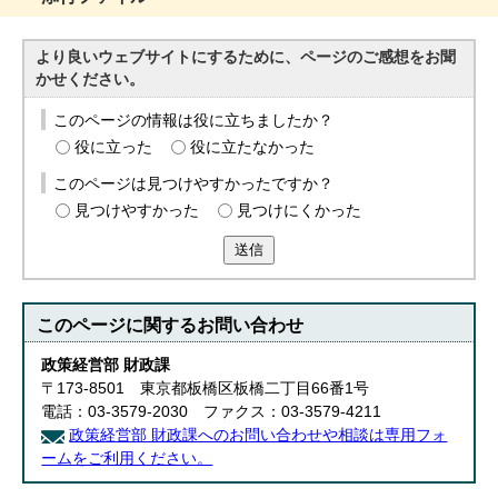
English
한국어
简体中文
より良いウェブサイトにするために、ページのご感想をお聞
繁體中文
かせください。
このページの情報は役に立ちましたか？
役に立った
役に立たなかった
このページは見つけやすかったですか？
見つけやすかった
見つけにくかった
送信
このページに関する
お問い合わせ
政策経営部 財政課
〒173-8501 東京都板橋区板橋二丁目66番1号
電話：03-3579-2030 ファクス：03-3579-4211
政策経営部 財政課へのお問い合わせや相談は専用フォ
ームをご利用ください。