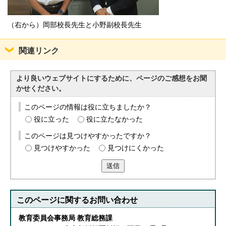
English
한국어
（右から）岡部校長先生と小野副校長先生
简体中文
繁體中文
関連リンク
より良いウェブサイトにするために、ページのご感想をお聞
かせください。
このページの情報は役に立ちましたか？
役に立った
役に立たなかった
このページは見つけやすかったですか？
見つけやすかった
見つけにくかった
送信
このページに関する
お問い合わせ
教育委員会事務局 教育総務課