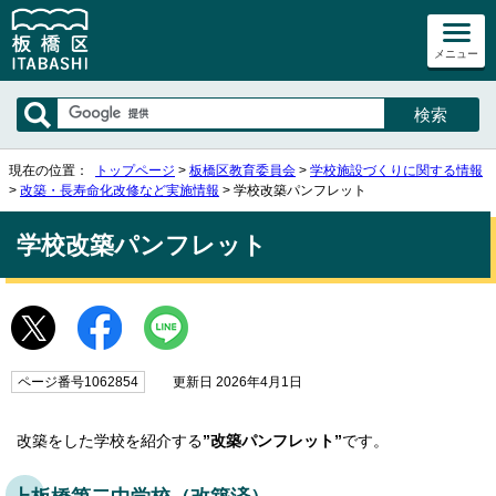
メニュー
現在の位置：
トップページ
>
板橋区教育委員会
>
学校施設づくりに関する情報
>
改築・長寿命化改修など実施情報
> 学校改築パンフレット
学校改築パンフレット
ページ番号1062854
更新日 2026年4月1日
改築をした学校を紹介する
”改築パンフレット”
です。