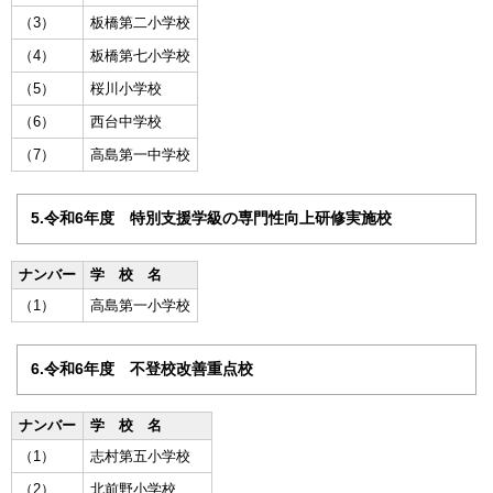
（3）
板橋第二小学校
（4）
板橋第七小学校
（5）
桜川小学校
（6）
西台中学校
（7）
高島第一中学校
5.令和6年度 特別支援学級の専門性向上研修実施校
ナンバー
学 校 名
（1）
高島第一小学校
6.令和6年度 不登校改善重点校
ナンバー
学 校 名
（1）
志村第五小学校
（2）
北前野小学校