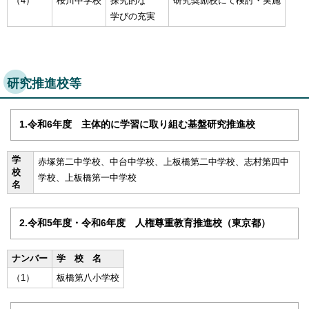
（4）
桜川中学校
探究的な
研究奨励校にて検討・実施
学びの充実
研究推進校等
1.令和6年度 主体的に学習に取り組む基盤研究推進校
学
赤塚第二中学校、中台中学校、上板橋第二中学校、志村第四中
校
学校、上板橋第一中学校
名
2.令和5年度・令和6年度 人権尊重教育推進校（東京都）
ナンバー
学 校 名
（1）
板橋第八小学校