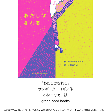
English
한국어
简体中文
繁體中文
『わたしはなれる』
サンギータ・ヨギ／作
小林エリカ／訳
green seed books
民族アーティストの絵や伝統的なシルクスクリーン印刷を用いる