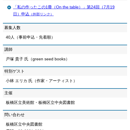
「私の作ったこの1冊（On the table）」第24回（7月19
日）申込
（外部リンク）
募集人数
40人（事前申込・先着順）
講師
戸塚 貴子 氏（green seed books）
特別ゲスト
小林 エリカ 氏（作家・アーティスト）
主催
板橋区立美術館・板橋区立中央図書館
問い合わせ
板橋区立中央図書館