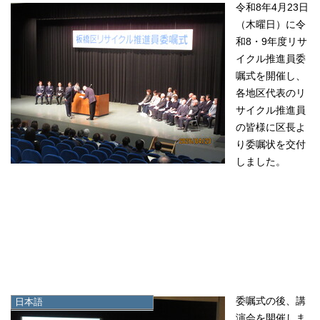
令和8年4月23日
（木曜日）に令
和8・9年度リサ
イクル推進員委
嘱式を開催し、
各地区代表のリ
サイクル推進員
の皆様に区長よ
り委嘱状を交付
しました。
委嘱式の後、講
日本語
日本語
演会を開催しま