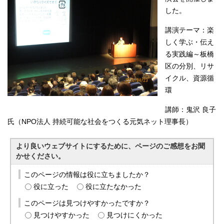
English
した。
한국어
简体中文
講演テーマ：楽
繁體中文
しく学ぶ・伝え
る実践編～板橋
区の分別、リサ
イクル、資源循
環
講師：鬼沢 良子
氏（NPO法人 持続可能な社会をつくる元気ネット理事長）
より良いウェブサイトにするために、ページのご感想をお聞
かせください。
このページの情報は役に立ちましたか？
役に立った
役に立たなかった
このページは見つけやすかったですか？
見つけやすかった
見つけにくかった