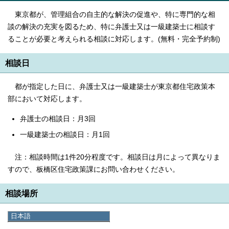
東京都が、管理組合の自主的な解決の促進や、特に専門的な相
談の解決の充実を図るため、特に弁護士又は一級建築士に相談す
ることが必要と考えられる相談に対応します。(無料・完全予約制)
相談日
都が指定した日に、弁護士又は一級建築士が東京都住宅政策本
部において対応します。
弁護士の相談日：月3回
一級建築士の相談日：月1回
注：相談時間は1件20分程度です。相談日は月によって異なりま
すので、板橋区住宅政策課にお問い合わせください。
相談場所
日本語
都庁第二本庁舎 13階 南
日本語