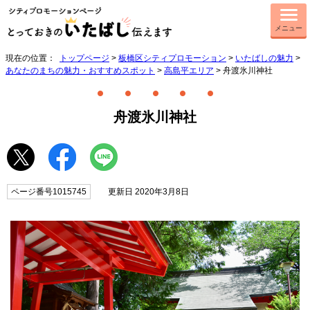
メニュー
現在の位置：
トップページ
>
板橋区シティプロモーション
>
いたばしの魅力
>
あなたのまちの魅力・おすすめスポット
>
高島平エリア
> 舟渡氷川神社
舟渡氷川神社
ページ番号1015745
更新日 2020年3月8日