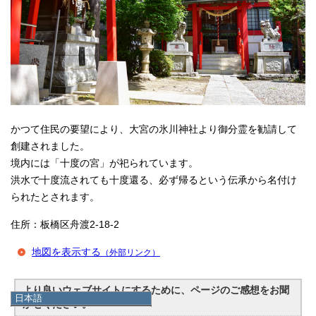
かつて住民の要望により、大宮の氷川神社より御分霊を勧請して
創建されました。
境内には「十度の宮」が祀られています。
洪水で十度流されても十度還る、必ず帰るという伝承から名付け
られたとされます。
住所：板橋区舟渡2-18-2
地図を表示する
（外部リンク）
より良いウェブサイトにするために、ページのご感想をお聞
日本語
かせください。
日本語