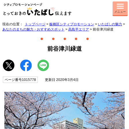
メニュー
現在の位置：
トップページ
>
板橋区シティプロモーション
>
いたばしの魅力
>
あなたのまちの魅力・おすすめスポット
>
高島平エリア
> 前谷津川緑道
前谷津川緑道
ページ番号1015778
更新日 2020年3月4日