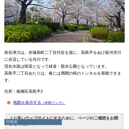
前谷津川は、赤塚新町二丁目付近を源に、高島平をぬけ新河岸川
に合流している河川です。
現在水路は暗渠となって緑道・親水公園となっています。
高島平二丁目あたりは、春には満開の桜のトンネルを堪能できま
す。
住所：板橋区高島平2
地図を表示する
（外部リンク）
より良いウェブサイトにするために、ページのご感想をお聞
日本語
かせください。
日本語