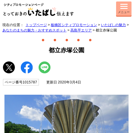
メニュー
現在の位置：
トップページ
>
板橋区シティプロモーション
>
いたばしの魅力
>
あなたのまちの魅力・おすすめスポット
>
高島平エリア
> 都立赤塚公園
都立赤塚公園
ページ番号1015787
更新日 2020年3月4日