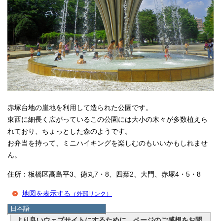
赤塚台地の崖地を利用して造られた公園です。
東西に細長く広がっているこの公園には大小の木々が多数植えら
れており、ちょっとした森のようです。
お弁当を持って、ミニハイキングを楽しむのもいいかもしれませ
ん。
住所：板橋区高島平3、徳丸7・8、四葉2、大門、赤塚4・5・8
地図を表示する
（外部リンク）
日本語
日本語
より良いウェブサイトにするために、ページのご感想をお聞