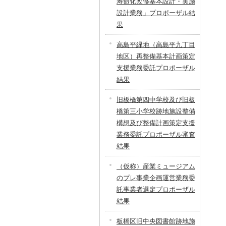
寿命化改修基本設計・実施
設計業務」プロポーザル結
果
高島平緑地（高島平九丁目
地区）再整備基本計画策定
支援業務委託プロポーザル
結果
旧板橋第四中学校及び旧板
橋第三小学校跡地施設整備
構想及び整備計画策定支援
業務委託プロポーザル審査
結果
（仮称）産業ミュージアム
のプレ事業企画運営業務委
託事業者選定プロポーザル
結果
板橋区旧中央図書館跡地施