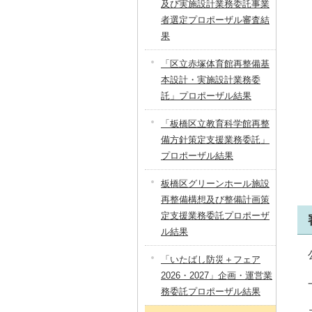
及び実施設計業務委託事業
者選定プロポーザル審査結
果
「区立赤塚体育館再整備基
本設計・実施設計業務委
託」プロポーザル結果
「板橋区立教育科学館再整
備方針策定支援業務委託」
プロポーザル結果
板橋区グリーンホール施設
再整備構想及び整備計画策
定支援業務委託プロポーザ
ル結果
「いたばし防災＋フェア
2026・2027」企画・運営業
務委託プロポーザル結果