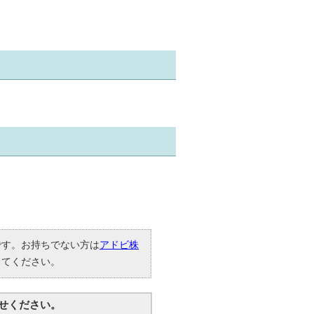
要です。お持ちでない方は
アドビ株
してください。
せください。