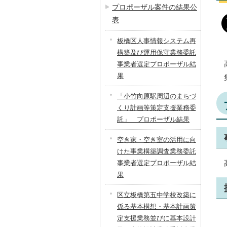
プロポーザル案件の結果公
表
板橋区人事情報システム再
構築及び運用保守業務委託
事業者選定プロポーザル結
果
「小竹向原駅周辺のまちづ
くり計画等策定支援業務委
託」 プロポーザル結果
空き家・空き室の活用に向
けた事業構築調査業務委託
事業者選定プロポーザル結
果
区立板橋第五中学校改築に
係る基本構想・基本計画策
定支援業務並びに基本設計