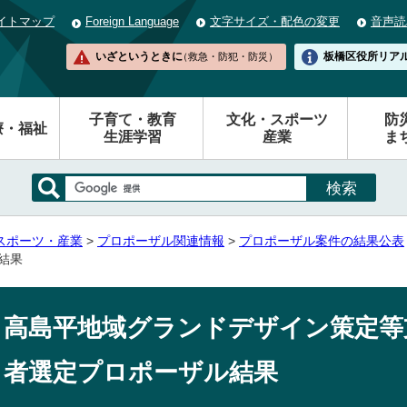
イトマップ
Foreign Language
文字サイズ・配色の変更
音声読
いざというときに
板橋区役所
リア
（救急・防犯・防災）
子育て・教育
文化・スポーツ
防
療・福祉
生涯学習
産業
ま
スポーツ・産業
>
プロポーザル関連情報
>
プロポーザル案件の結果公表
結果
高島平地域グランドデザイン策定等
者選定プロポーザル結果