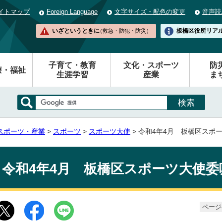
イトマップ
Foreign Language
文字サイズ・配色の変更
音声読
いざというときに
板橋区役所
リア
（救急・防犯・防災）
子育て・教育
文化・スポーツ
防
療・福祉
生涯学習
産業
ま
スポーツ・産業
>
スポーツ
>
スポーツ大使
> 令和4年4月 板橋区スポ
令和4年4月 板橋区スポーツ大使
ページ番