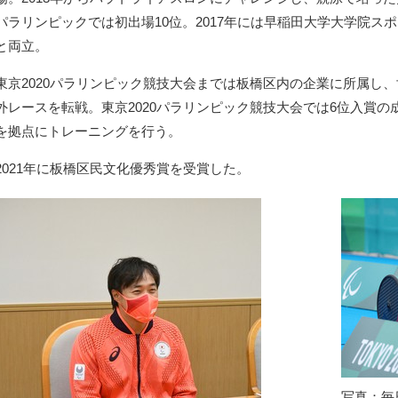
パラリンピックでは初出場10位。2017年には早稲田大学大学院ス
と両立。
東京2020パラリンピック競技大会までは板橋区内の企業に所属し
外レースを転戦。東京2020パラリンピック競技大会では6位入賞
を拠点にトレーニングを行う。
2021年に板橋区民文化優秀賞を受賞した。
写真：毎