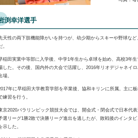
岩渕幸洋選手
先天性の両下肢機能障がいを持つが、幼少期からスキーや野球など
だ。
早稲田実業中等部に入学後、中学1年生から卓球を始め、高校3年
場した。その後、国内外の大会で活躍し、2016年リオデジャネイ
出場。
2017年に早稲田大学教育学部を卒業後、協和キリンに所属。主に
で練習を行う。
東京2020パラリンピック競技大会では、開会式・閉会式で日本代
予選リーグ1勝2敗で決勝リーグ進出を逃したが、敗戦後のインタビ
を示した。