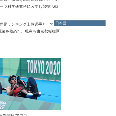
ポーツ科学研究科に入学し競技活動
日本語
、世界ランキング上位選手として海
日本語
の成績を修めた。現在も東京都板橋区
English
한국어
简体中文
繁體中文
日新聞社/アフロ