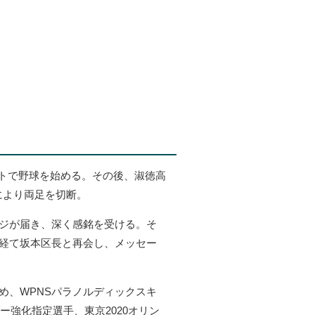
トで野球を始める。その後、淑徳高
により両足を切断。
ージが届き、深く感銘を受ける。そ
を経て坂本区長と再会し、メッセー
め、WPNSパラノルディックスキ
ー強化指定選手、東京2020オリン