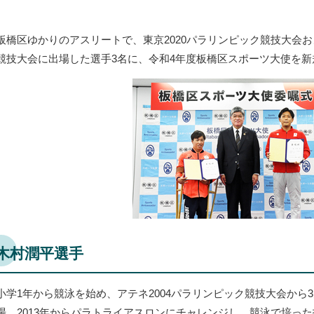
板橋区ゆかりのアスリートで、東京2020パラリンピック競技大会お
競技大会に出場した選手3名に、令和4年度板橋区スポーツ大使を新
木村潤平選手
小学1年から競泳を始め、アテネ2004パラリンピック競技大会から
場。2013年からパラトライアスロンにチャレンジし、競泳で培った