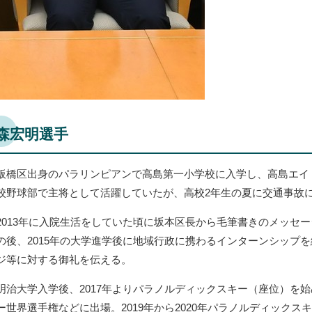
森宏明選手
板橋区出身のパラリンピアンで高島第一小学校に入学し、高島エイ
校野球部で主将として活躍していたが、高校2年生の夏に交通事故
2013年に入院生活をしていた頃に坂本区長から毛筆書きのメッセ
の後、2015年の大学進学後に地域行政に携わるインターンシップ
ジ等に対する御礼を伝える。
明治大学入学後、2017年よりパラノルディックスキー（座位）を始
ー世界選手権などに出場。2019年から2020年パラノルディックスキ