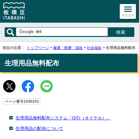
メニュー
現在の位置：
トップページ
>
健康・医療・福祉
>
社会福祉
> 生理用品無料配布
生理用品無料配布
ページ番号1036243
生理用品無料配布システム「OiTr（オイテル）」
生理用品の配布について