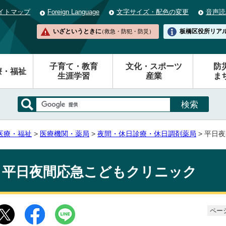
イトマップ
Foreign Language
文字サイズ・配色の変更
音声読
いざというときに
板橋区役所
リア
（救急・防犯・防災）
子育て・教育
文化・スポーツ
防
療・福祉
生涯学習
産業
ま
医療・福祉
>
医療機関・薬局
>
夜間・休日診療・休日調剤薬局
> 平日
平日夜間応急こどもクリニック
ページ