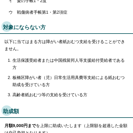
イ 愛の手帳1・2度
English
한국어
ウ 戦傷病者手帳第1・第2項症
简体中文
繁體中文
対象にならない方
以下に当てはまる方は障がい者紙おむつ支給を受けることができ
ません。
生活保護受給者または中国残留邦人等支援給付受給者である
方
板橋区障がい者（児）日常生活用具費等支給による紙おむつ
助成を受けている方
高齢者紙おむつ等の支給を受けている方
助成額
月額9,000円まで
を上限に助成いたします（上限額を超過した金額
は自己負担となります）。