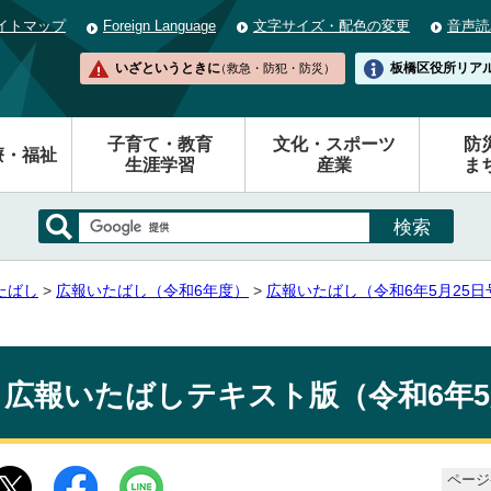
イトマップ
Foreign Language
文字サイズ・配色の変更
音声読
いざというときに
板橋区役所
リア
（救急・防犯・防災）
子育て・教育
文化・スポーツ
防
療・福祉
生涯学習
産業
ま
たばし
>
広報いたばし（令和6年度）
>
広報いたばし（令和6年5月25日
広報いたばしテキスト版（令和6年5
ページ番