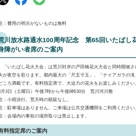
注：費用の明示がないものは無料
荒川放水路通水100周年記念 第65回いたば
身障がい者席のご案内
「いたばし花火大会」は荒川対岸の戸田橋花火大会と同時開催され、
火が夜空を彩ります。都内最大の「尺五寸玉」、「ナイアガラの滝
どころ満載です。有料指定席で、大迫力の花火をお楽しみください
8月3日（土曜日）午後7時から午後8時30分 荒川河川敷
注：小雨決行。荒天時の順延なし。
注：駐車場はありません。ご来場は公共交通機関をご利用ください
注：会場内の事前の場所取りは禁止します。
有料指定席のご案内