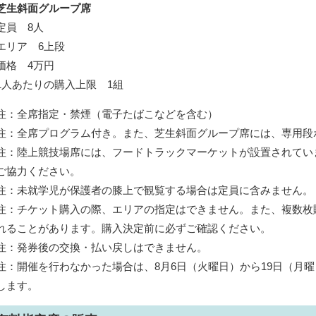
芝生斜面グループ席
定員 8人
エリア 6上段
価格 4万円
1人あたりの購入上限 1組
注：全席指定・禁煙（電子たばこなどを含む）
注：全席プログラム付き。また、芝生斜面グループ席には、専用段
注：陸上競技場席には、フードトラックマーケットが設置されてい
ご協力ください。
注：未就学児が保護者の膝上で観覧する場合は定員に含みません。
注：チケット購入の際、エリアの指定はできません。また、複数枚
れることがあります。購入決定前に必ずご確認ください。
注：発券後の交換・払い戻しはできません。
注：開催を行わなかった場合は、8月6日（火曜日）から19日（月
します。